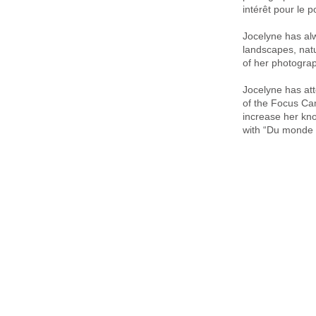
intérêt pour le 
Jocelyne has alw
landscapes, nat
of her photogra
Jocelyne has at
of the Focus Cam
increase her kno
with “Du monde 