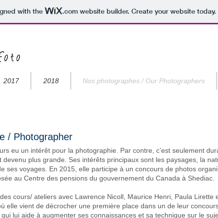
igned with the
.com
website builder. Create your website today.
2017
2018
Nos photographes / Our Photographers
e / Photographer
urs eu un intérêt pour la photographie. Par contre, c’est seulement dur
t devenu plus grande. Ses intérêts principaux sont les paysages, la natu
 ses voyages. En 2015, elle participe à un concours de photos organis
osée au Centre des pensions du gouvernement du Canada à Shediac.
 des cours/ ateliers avec Lawrence Nicoll, Maurice Henri, Paula Lirette
elle vient de décrocher une première place dans un de leur concours. E
qui lui aide à augmenter ses connaissances et sa technique sur le su