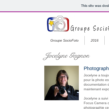
This site was des
Groupe SocioFoto
2016
Jocelyne Gagnon
Photograph
Jocelyne a toujo
pour la photo es
documentation de
maintenant exp
Jocelyne a suivi
Focus Camera où 
photographie ce 