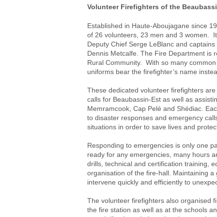
Volunteer Firefighters of the Beaubass
Established in Haute-Aboujagane since 198
of 26 volunteers, 23 men and 3 women. It
Deputy Chief Serge LeBlanc and captains
Dennis Metcalfe. The Fire Department is r
Rural Community. With so many common fam
uniforms bear the firefighter’s name inste
These dedicated volunteer firefighters are
calls for Beaubassin-Est as well as assist
Memramcook, Cap Pelé and Shédiac. Each 
to disaster responses and emergency calls
situations in order to save lives and protec
Responding to emergencies is only one part
ready for any emergencies, many hours are
drills, technical and certification trainin
organisation of the fire-hall. Maintaining a 
intervene quickly and efficiently to unexpec
The volunteer firefighters also organised f
the fire station as well as at the schools 