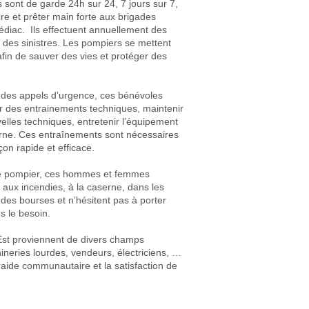
 sont de garde 24h sur 24, 7 jours sur 7,
ire et prêter main forte aux brigades
diac. Ils effectuent annuellement des
 des sinistres. Les pompiers se mettent
fin de sauver des vies et protéger des
 des appels d’urgence, ces bénévoles
r des entrainements techniques, maintenir
velles techniques, entretenir l’équipement
serne. Ces entraînements sont nécessaires
açon rapide et efficace.
n de pompier, ces hommes et femmes
s aux incendies, à la caserne, dans les
des bourses et n’hésitent pas à porter
s le besoin.
Est proviennent de divers champs
ineries lourdes, vendeurs, électriciens, …
raide communautaire et la satisfaction de