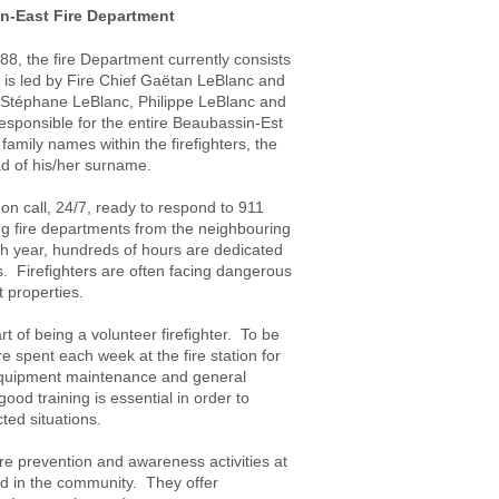
in-East Fire Department
8, the fire Department currently consists
 is led by Fire Chief Gaëtan LeBlanc and
 Stéphane LeBlanc, Philippe LeBlanc and
esponsible for the entire Beaubassin-Est
ily names within the firefighters, the
ad of his/her surname.
 on call, 24/7, ready to respond to 911
ing fire departments from the neighbouring
year, hundreds of hours are dedicated
. Firefighters are often facing dangerous
t properties.
 of being a volunteer firefighter. To be
 spent each week at the fire station for
g, equipment maintenance and general
good training is essential in order to
ted situations.
ire prevention and awareness activities at
and in the community. They offer